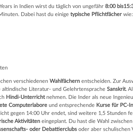
ears in Indien wirst du täglich von ungefähr
8:00 bis15:
Minuten. Dabei hast du einige
typische Pflichtfächer
wie:
ften
schen verschiedenen
Wahlfächern
entscheiden. Zur Ausw
 altindische Literatur- und Gelehrtensprache
Sanskrit
. A
uch
Hindi-Unterricht
nehmen. Die Inder als neue Ingenieu
tete Computerlabore
und entsprechende
Kurse für PC-In
cht gegen 14:00 Uhr endet, sind weitere 1,5 Stunden fe
rische Aktivitäten
eingeplant. Du hast die Wahl zwischen 
senschafts- oder Debattierclubs
oder aber schulischen 