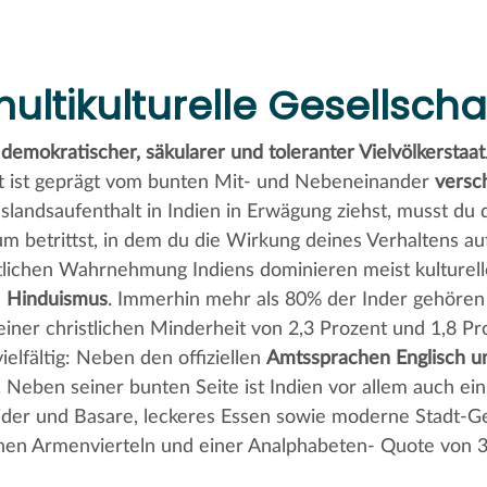
multikulturelle Gesellscha
s
demokratischer, säkularer und toleranter Vielvölkerstaat
ft ist geprägt vom bunten Mit- und Nebeneinander
versch
uslandsaufenthalt in Indien in Erwägung ziehst, musst du 
um betrittst, in dem du die Wirkung deines Verhaltens a
tlichen Wahrnehmung Indiens dominieren meist kulturelle
m
Hinduismus
. Immerhin mehr als 80% der Inder gehören
iner christlichen Minderheit von 2,3 Prozent und 1,8 Pr
ielfältig: Neben den offiziellen
Amtssprachen Englisch u
. Neben seiner bunten Seite ist Indien vor allem auch ei
eider und Basare, leckeres Essen sowie moderne Stadt-Ge
nen Armenvierteln und einer Analphabeten- Quote von 3