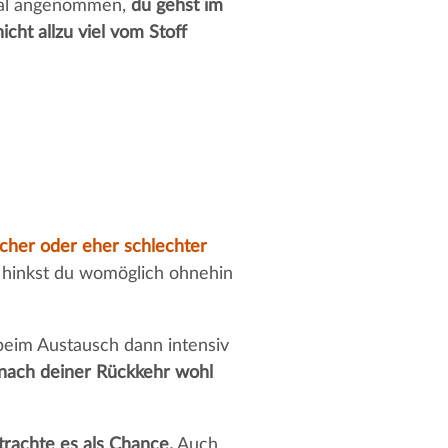
 mal angenommen,
du gehst im
cht allzu viel vom Stoff
icher oder eher schlechter
l hinkst du womöglich ohnehin
beim Austausch dann intensiv
 nach deiner Rückkehr wohl
trachte es als Chance.
Auch