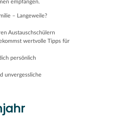
Armen empfangen.
milie – Langeweile?
eren Austauschschülern
ekommst wertvolle Tipps für
ich persönlich
nd unvergessliche
hjahr