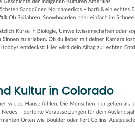
e Geschichte der indigenen Kulturen Amerikas
öchsten Sanddünen Nordamerikas – barfuß ein echtes Er
il:
Ob Skifahren, Snowboarden oder einfach im Schnee
sätzlich Kurse in Biologie, Umweltwissenschaften oder s
n Sinnen zu erleben. Ob du lieber mit deiner Kamera loszi
obbys entdeckst: Hier wird dein Alltag zur echten Entd
d Kultur in Colorado
nell wie zu Hause fühlen. Die Menschen hier gelten als b
 Neues – perfekte Voraussetzungen für dein Auslandsjahr
manten Orten wie Boulder oder Fort Collins: Austauschs