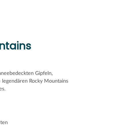
ntains
chneebedeckten Gipfeln,
ie legendären Rocky Mountains
es.
eten