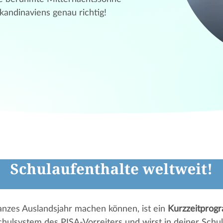
kandinaviens genau richtig!
ganzes Auslandsjahr machen können, ist ein
Kurzzeitprog
chulsystem des PISA-Vorreiters und wirst in deiner Schul